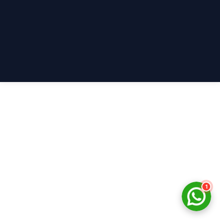
नमस्ते! 👋
CPCTwale में आपका स्वागत है
WhatsApp पर भेजें
दोस्तों को शेयर करें
अन्य ऐप्स / Facebook
Native Share का उपयोग करें
चैनल से जुड़ें
लेटेस्ट अपडेट प्राप्त करें
हमसे बात करें
सहायता के लिए संपर्क करें
1