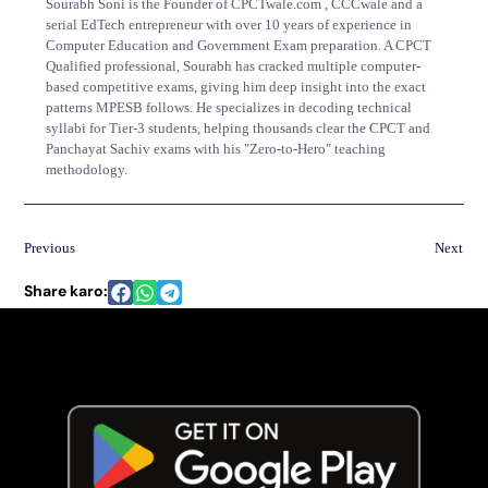
Sourabh Soni is the Founder of CPCTwale.com , CCCwale and a
serial EdTech entrepreneur with over 10 years of experience in
Computer Education and Government Exam preparation. A CPCT
Qualified professional, Sourabh has cracked multiple computer-
based competitive exams, giving him deep insight into the exact
patterns MPESB follows. He specializes in decoding technical
syllabi for Tier-3 students, helping thousands clear the CPCT and
Panchayat Sachiv exams with his "Zero-to-Hero" teaching
methodology.
Previous
Next
Share karo: