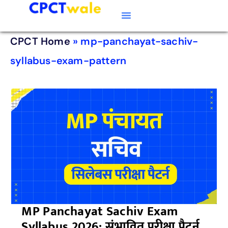
Typing Software
CPCT Course
CPCT Notes
CPCT Home
»
mp-panchayat-sachiv-
syllabus-exam-pattern
MP Panchayat Sachiv Exam
Syllabus 2026: संभावित परीक्षा पैटर्न